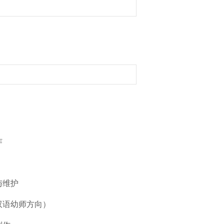
作
与维护
双语幼师方向）