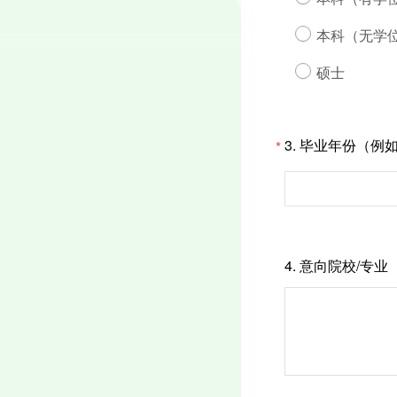
本科（无学
硕士
3.
毕业年份（例如
*
4.
意向院校/专业