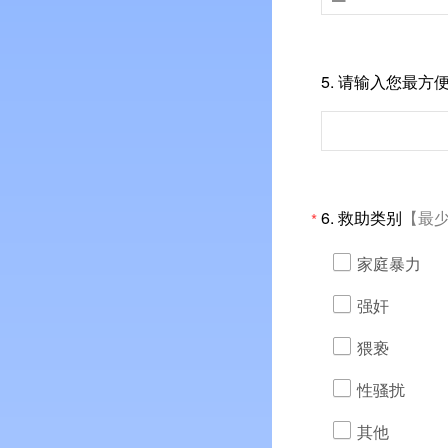
5.
请输入您最方
6.
救助类别
【最少
*
家庭暴力
强奸
猥亵
性骚扰
其他