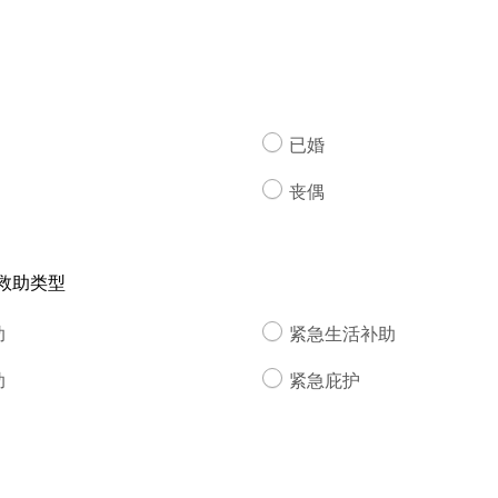
已婚
丧偶
救助类型
助
紧急生活补助
助
紧急庇护