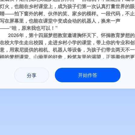
灯火，也能在乡村课堂上，成为孩子们第一次认真打量世界的眼
睛——拍下窗外的树、伙伴的笑、家乡的模样。
一段代码，不止
写在屏幕里，也能在课堂中变成会动的机器人，换来一声
——“哇，原来我也可以！”
2026年，第十四届梦想教室邀请胸怀天下、怀揣教育梦想的
在校大学生走出校园，走进乡村小学的课堂，带上你的专业和创
意，用索尼提供的相机、机器人等设备，为孩子们带去两天不一
样的梦想课堂。
山坳里的好奇，粉笔灰里的渴望，正等着你把更
大的世界铺展在他们眼前。立即报名，成为点亮梦想的那个人。
开始作答
分享
填写本表格意味着您同意就参加本次活动提供相关个人信息，本项目承
对您提供的个人信息予以保密。