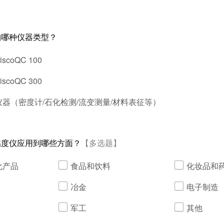
帕哪种仪器类型？
coQC 100
coQC 300
器（密度计/石化检测/流变测量/材料表征等）
黏度仪应用到哪些方面？
【多选题】
化产品
食品和饮料
化妆品和
冶金
电子制造
军工
其他